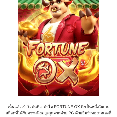
เห็นแล้วเข้าใจทันทีว่าทำไม FORTUNE OX ถึงเป็นหนึ่งในเกม
สล็อตที่ได้รับความนิยมสูงสุดจากค่าย PG ด้วยธีมวัวทองสุดเฮงที่