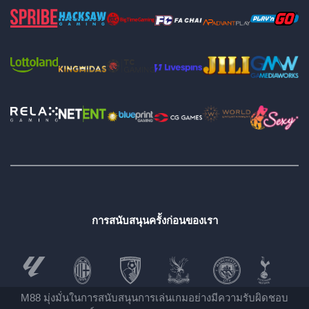
การสนับสนุนครั้งก่อนของเรา
M88 มุ่งมั่นในการสนับสนุนการเล่นเกมอย่างมีความรับผิดชอบ