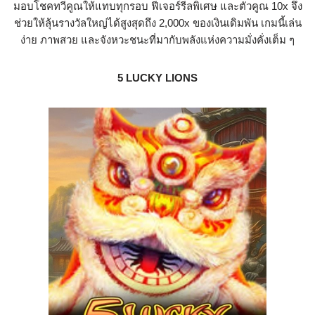
มอบโชคทวีคูณให้แทบทุกรอบ ฟีเจอร์รีลพิเศษ และตัวคูณ 10x จึง
ช่วยให้ลุ้นรางวัลใหญ่ได้สูงสุดถึง 2,000x ของเงินเดิมพัน เกมนี้เล่น
ง่าย ภาพสวย และจังหวะชนะที่มากับพลังแห่งความมั่งคั่งเต็ม ๆ
5 LUCKY LIONS