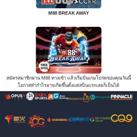
M88 BREAK AWAY
สมัครสมาชิกผ่าน M88 ทางเข้า แล้วเริ่มปั่นเกมโปรดของคุณวันนี้
โอกาสทำกำไรอาจเกิดขึ้นตั้งแต่สปินแรกเลยก็เป็นได้