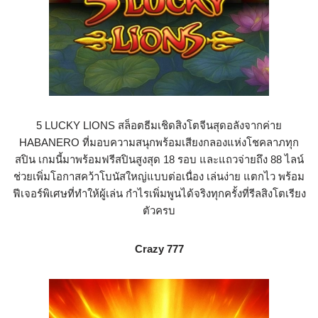
5 LUCKY LIONS สล็อตธีมเชิดสิงโตจีนสุดอลังจากค่าย
HABANERO ที่มอบความสนุกพร้อมเสียงกลองแห่งโชคลาภทุก
สปิน เกมนี้มาพร้อมฟรีสปินสูงสุด 18 รอบ และแถวจ่ายถึง 88 ไลน์
ช่วยเพิ่มโอกาสคว้าโบนัสใหญ่แบบต่อเนื่อง เล่นง่าย แตกไว พร้อม
ฟีเจอร์พิเศษที่ทำให้ผู้เล่น กำไรเพิ่มพูนได้จริงทุกครั้งที่รีลสิงโตเรียง
ตัวครบ
Crazy 777