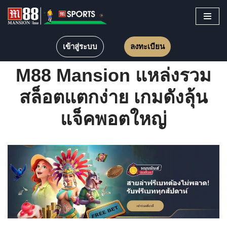
Skip
to
เข้าสู่ระบบ
ลงทะเบียน
content
M88 Mansion แหล่งรวม
สล็อตแตกง่าย เกมดังลุ้น
แจ็คพอตใหญ่